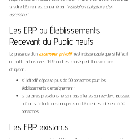
si votre bâtiment est concerné par l’
installation obligatoire d’un
ascenseur
.
Les ERP ou Établissements
Recevant du Public neufs
La présence d’un
ascenseur privatif
n’est indispensable que si l’effectif
du public admis dans l’ERP neuf est conséquent. Il devient une
obligation :
si l’effectif dépasse plus de 50 personnes pour les
établissements d’enseignement ;
si certaines prestations ne sont pas offertes au rez-de-chaussée,
même si l’effectif des occupants du bâtiment est inférieur à 50
personnes.
Les ERP existants