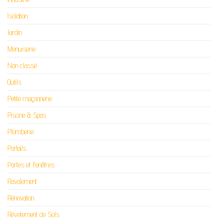
Isolation
Jardin
Menuiserie
Non classé
Outils
Petite maçonnerie
Piscine & Spas
Plomberie
Portails
Portes et Fenêtres
Ravalement
Rénovation
Révetement de Sols