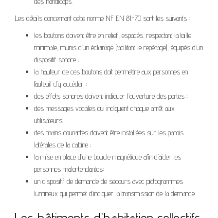
des handicaps.
Les détails concernant cette norme NF EN 81-70 sont les suivants :
les boutons doivent être en relief, espacés, respectant la taille
minimale, munis d’un éclairage (facilitant le repérage), équipés d’un
dispositif sonore ;
la hauteur de ces boutons doit permettre aux personnes en
fauteuil d’y accéder ;
des effets sonores doivent indiquer l’ouverture des portes ;
des messages vocales qui indiquent chaque arrêt aux
utilisateurs;
des mains courantes doivent être installées sur les parois
latérales de la cabine ;
la mise en place d’une boucle magnétique afin d’aider les
personnes malentendantes;
un dispositif de demande de secours avec pictogrammes
lumineux qui permet d’indiquer la transmission de la demande.