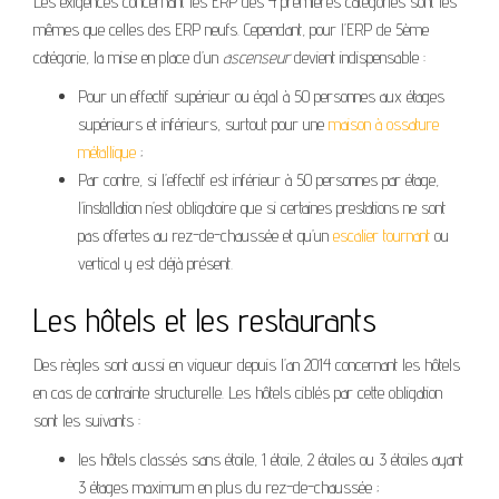
Les exigences concernant les ERP des 4 premières catégories sont les
mêmes que celles des ERP neufs. Cependant, pour l’ERP de 5ème
catégorie, la mise en place d’un
ascenseur
devient indispensable :
Pour un effectif supérieur ou égal à 50 personnes aux étages
supérieurs et inférieurs, surtout pour une
maison à ossature
métallique
;
Par contre, si l’effectif est inférieur à 50 personnes par étage,
l’installation n’est obligatoire que si certaines prestations ne sont
pas offertes au rez-de-chaussée et qu’un
escalier tournant
ou
vertical y est déjà présent.
Les hôtels et les restaurants
Des règles sont aussi en vigueur depuis l’an 2014 concernant les hôtels
en cas de contrainte structurelle. Les hôtels ciblés par cette obligation
sont les suivants :
les hôtels classés sans étoile, 1 étoile, 2 étoiles ou 3 étoiles ayant
3 étages maximum en plus du rez-de-chaussée ;