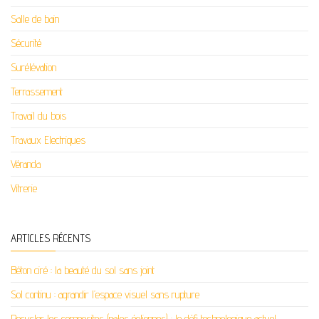
Salle de bain
Sécurité
Surélévation
Terrassement
Travail du bois
Travaux Electriques
Véranda
Vitrerie
ARTICLES RÉCENTS
Béton ciré : la beauté du sol sans joint
Sol continu : agrandir l’espace visuel sans rupture
Recycler les composites (pales éoliennes) : le défi technologique actuel