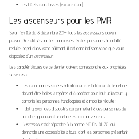
les hôtels non classés (aucune étoile).
Les ascenseurs pour les PMR
Selon l’arrêté du 8 décembre 2014, tous les
ascenseurs
doivent
pouvoir être utilisés par les handicapés. Si des personnes à mobilité
réduite logent dans votre bâtiment, il est donc indispensable que vous
disposiez d’un
ascenseur
.
Les caractéristiques de ce dernier doivent correspondre aux propriétés
suivantes :
Les commandes situées à l’extérieur et à l’intérieur de la cabine
doivent être faciles à repérer et à accéder pour tout utilisateur, y
compris les personnes handicapées et à mobilité réduite ;
Il doit y avoir des dispositifs qui permettent à ces personnes de
prendre appui quand la cabine est en mouvement ;
L’
ascenseur
doit répondre à la norme NF EN 81-70, qui
demande une accessibilité à tous, dont les personnes présentant