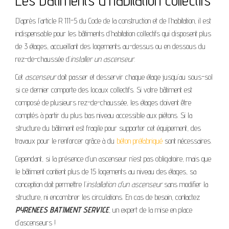
Les bâtiments d’habitation collectifs
D’après l’article R 111-5 du Code de la construction et de l’habitation, il est
indispensable pour les bâtiments d’habitation collectifs qui disposent plus
de 3 étages, accueillant des logements au-dessus ou en dessous du
rez-de-chaussée d’
installer un ascenseur
.
Cet
ascenseur
doit passer et desservir chaque étage jusqu’au sous-sol
si ce dernier comporte des locaux collectifs. Si votre bâtiment est
composé de plusieurs rez-de-chaussée, les étages doivent être
comptés à partir du plus bas niveau accessible aux piétons. Si la
structure du bâtiment est fragile pour supporter cet équipement, des
travaux pour le renforcer grâce à du
béton préfabriqué
sont nécessaires.
Cependant, si la présence d’un ascenseur n’est pas obligatoire, mais que
le bâtiment contient plus de 15 logements au niveau des étages, sa
conception doit permettre l’
installation d’un ascenseur
sans modifier la
structure, ni encombrer les circulations. En cas de besoin, contactez
PYRENEES BATIMENT SERVICE
, un expert de la mise en place
d’ascenseurs !