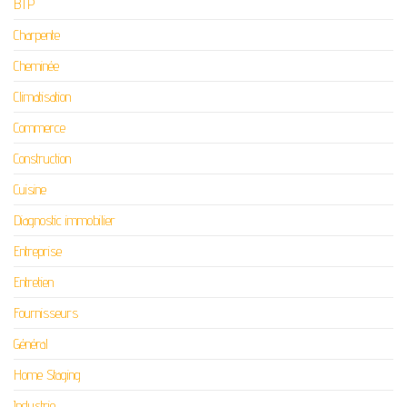
BTP
Charpente
Cheminée
Climatisation
Commerce
Construction
Cuisine
Diagnostic immobilier
Entreprise
Entretien
Fournisseurs
Général
Home Staging
Industrie