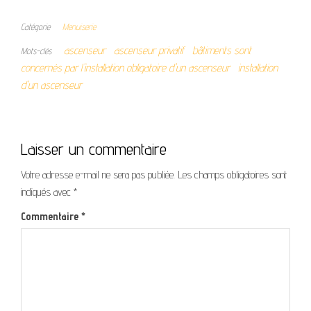
Catégorie
Menuiserie
ascenseur
ascenseur privatif
bâtiments sont
Mots-clés
concernés par l'installation obligatoire d'un ascenseur
installation
d'un ascenseur
Laisser un commentaire
Votre adresse e-mail ne sera pas publiée.
Les champs obligatoires sont
indiqués avec
*
Commentaire
*