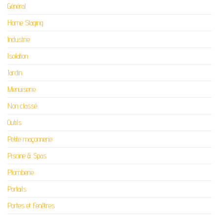
Général
Home Staging
Industrie
Isolation
Jardin
Menuiserie
Non classé
Outils
Petite maçonnerie
Piscine & Spas
Plomberie
Portails
Portes et Fenêtres