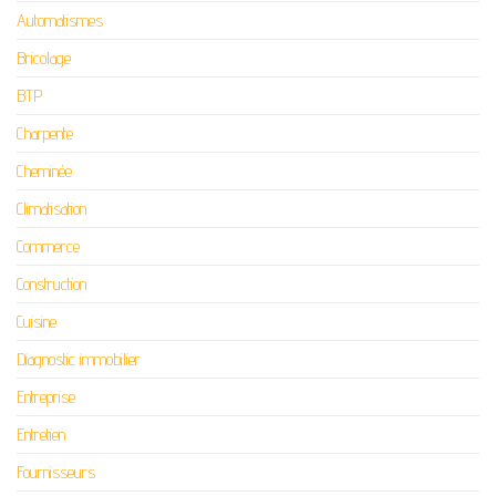
Automatismes
Bricolage
BTP
Charpente
Cheminée
Climatisation
Commerce
Construction
Cuisine
Diagnostic immobilier
Entreprise
Entretien
Fournisseurs