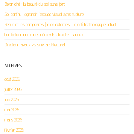
Béton ciré : la beauté du sol sans joint
Sol continu : agrandir l’espace visuel sans rupture
Recycler les composites (pales éoliennes) : le défi technologique actuel
Cire finition pour murs décoratifs : toucher soyeux
Direction travaux vs suivi architectural
ARCHIVES
août 2026
juillet 2026
juin 2026
mai 2026
mars 2026
février 2026