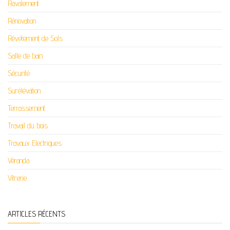
Ravalement
Rénovation
Révetement de Sols
Salle de bain
Sécurité
Surélévation
Terrassement
Travail du bois
Travaux Electriques
Véranda
Vitrerie
ARTICLES RÉCENTS