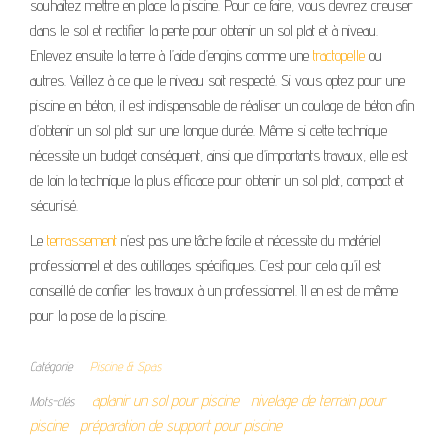
souhaitez mettre en place la piscine. Pour ce faire, vous devrez creuser
dans le sol et rectifier la pente pour obtenir un sol plat et à niveau.
Enlevez ensuite la terre à l’aide d’engins comme une
tractopelle
ou
autres. Veillez à ce que le niveau soit respecté. Si vous optez pour une
piscine en béton, il est indispensable de réaliser un coulage de béton afin
d’obtenir un sol plat sur une longue durée. Même si cette technique
nécessite un budget conséquent, ainsi que d’importants travaux, elle est
de loin la technique la plus efficace pour obtenir un sol plat, compact et
sécurisé.
Le
terrassement
n’est pas une tâche facile et nécessite du matériel
professionnel et des outillages spécifiques. C’est pour cela qu’il est
conseillé de confier les travaux à un professionnel. Il en est de même
pour la pose de la piscine.
Catégorie
Piscine & Spas
aplanir un sol pour piscine
nivelage de terrain pour
Mots-clés
piscine
préparation de support pour piscine