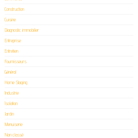
Construction
Cuisine
Diagnostic immobilier
Entreprise
Entretien
Fournisseurs
Général
Home Staging
Industrie
Isolation
Jardin
Menuiserie
Non classé