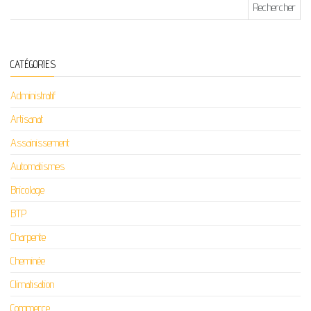
Rechercher :
CATÉGORIES
Administratif
Artisanat
Assainissement
Automatismes
Bricolage
BTP
Charpente
Cheminée
Climatisation
Commerce