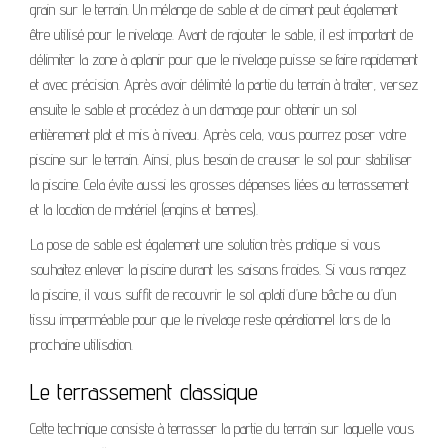
grain sur le terrain. Un mélange de sable et de ciment peut également
être utilisé pour le nivelage. Avant de rajouter le sable, il est important de
délimiter la zone à aplanir pour que le nivelage puisse se faire rapidement
et avec précision. Après avoir délimité la partie du terrain à traiter, versez
ensuite le sable et procédez à un damage pour obtenir un sol
entièrement plat et mis à niveau. Après cela, vous pourrez poser votre
piscine sur le terrain. Ainsi, plus besoin de creuser le sol pour stabiliser
la piscine. Cela évite aussi les grosses dépenses liées au terrassement
et la location de matériel (engins et bennes).
La pose de sable est également une solution très pratique si vous
souhaitez enlever la piscine durant les saisons froides. Si vous rangez
la piscine, il vous suffit de recouvrir le sol aplati d’une bâche ou d’un
tissu imperméable pour que le nivelage reste opérationnel lors de la
prochaine utilisation.
Le terrassement classique
Cette technique consiste à terrasser la partie du terrain sur laquelle vous