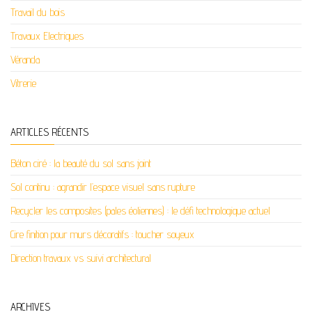
Travail du bois
Travaux Electriques
Véranda
Vitrerie
ARTICLES RÉCENTS
Béton ciré : la beauté du sol sans joint
Sol continu : agrandir l’espace visuel sans rupture
Recycler les composites (pales éoliennes) : le défi technologique actuel
Cire finition pour murs décoratifs : toucher soyeux
Direction travaux vs suivi architectural
ARCHIVES