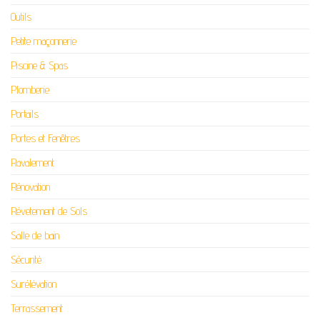
Outils
Petite maçonnerie
Piscine & Spas
Plomberie
Portails
Portes et Fenêtres
Ravalement
Rénovation
Révetement de Sols
Salle de bain
Sécurité
Surélévation
Terrassement