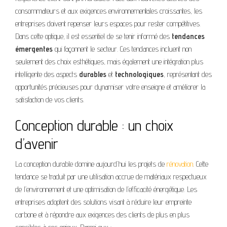
consommateurs et aux exigences environnementales croissantes, les
entreprises doivent repenser leurs espaces pour rester compétitives.
Dans cette optique, il est essentiel de se tenir informé des
tendances
émergentes
qui façonnent le secteur. Ces tendances incluent non
seulement des choix esthétiques, mais également une intégration plus
intelligente des aspects
durables
et
technologiques
, représentant des
opportunités précieuses pour dynamiser votre enseigne et améliorer la
satisfaction de vos clients.
Conception durable : un choix
d’avenir
La conception durable domine aujourd’hui les projets de
rénovation
. Cette
tendance se traduit par une utilisation accrue de matériaux respectueux
de l’environnement et une optimisation de l’efficacité énergétique. Les
entreprises adoptent des solutions visant à réduire leur empreinte
carbone et à répondre aux exigences des clients de plus en plus