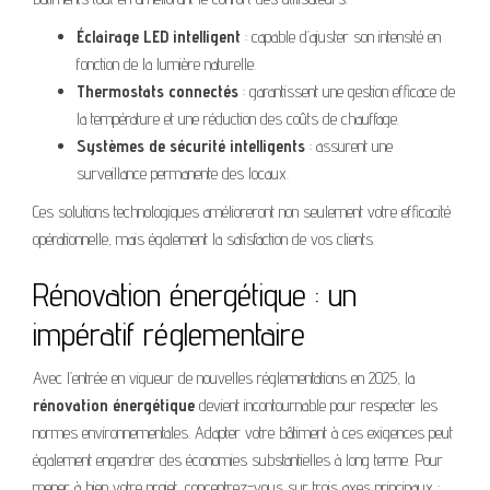
Éclairage LED intelligent
: capable d’ajuster son intensité en
fonction de la lumière naturelle.
Thermostats connectés
: garantissent une gestion efficace de
la température et une réduction des coûts de chauffage.
Systèmes de sécurité intelligents
: assurent une
surveillance permanente des locaux.
Ces solutions technologiques amélioreront non seulement votre efficacité
opérationnelle, mais également la satisfaction de vos clients.
Rénovation énergétique : un
impératif réglementaire
Avec l’entrée en vigueur de nouvelles réglementations en 2025, la
rénovation énergétique
devient incontournable pour respecter les
normes environnementales. Adapter votre bâtiment à ces exigences peut
également engendrer des économies substantielles à long terme. Pour
mener à bien votre projet, concentrez-vous sur trois axes principaux :