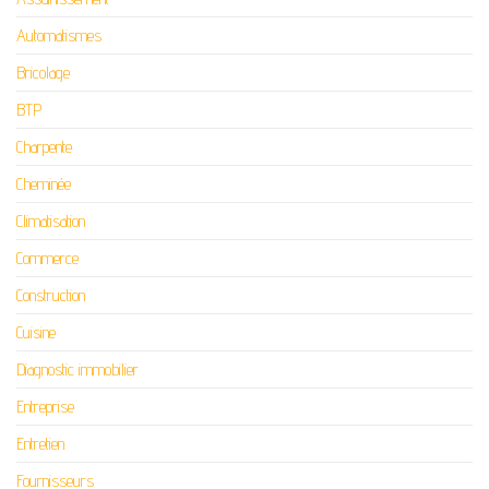
Automatismes
Bricolage
BTP
Charpente
Cheminée
Climatisation
Commerce
Construction
Cuisine
Diagnostic immobilier
Entreprise
Entretien
Fournisseurs