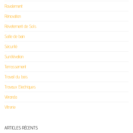
Ravalement
Rénovation
Révetement de Sols
Salle de bain
Sécurité
Surélévation
Terrassement
Travail du bois
Travaux Electriques
Véranda
Vitrerie
ARTICLES RÉCENTS