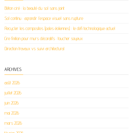
Béton ciré : la beauté du sol sans joint
Sol continu : agrandir l’espace visuel sans rupture
Recycler les composites (pales éoliennes) : le défi technologique actuel
Cire finition pour murs décoratifs : toucher soyeux
Direction travaux vs suivi architectural
ARCHIVES
août 2026
juillet 2026
juin 2026
mai 2026
mars 2026