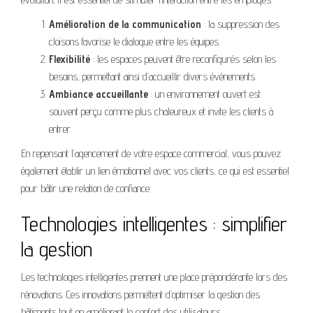
Amélioration de la communication
: la suppression des
cloisons favorise le dialogue entre les équipes.
Flexibilité
: les espaces peuvent être reconfigurés selon les
besoins, permettant ainsi d’accueillir divers événements.
Ambiance accueillante
: un environnement ouvert est
souvent perçu comme plus chaleureux et invite les clients à
entrer.
En repensant l’agencement de votre espace commercial, vous pouvez
également établir un lien émotionnel avec vos clients, ce qui est essentiel
pour bâtir une relation de confiance.
Technologies intelligentes : simplifier
la gestion
Les technologies intelligentes prennent une place prépondérante lors des
rénovations. Ces innovations permettent d’optimiser la gestion des
bâtiments tout en améliorant le confort des utilisateurs.