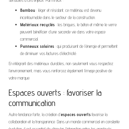
sensibles à ces enjeux. Parmi eux :
Bambou
: léger et résistant, ce matériau est devenu
incontournable dans le secteur de la construction.
Matériaux recyclés
: les briques, le béton et même le verre
peuvent bénéficier d’une seconde vie dans votre espace
commercial.
Panneaux solaires
: qui produisent de l’énergie et permettent
de diminuer vos factures d’électricité.
En intégrant des matériaux durables, non seulement vous respectez
l’environnement, mais vous renforcez également l’image positive de
votre marque.
Espaces ouverts : favoriser la
communication
Autre tendance forte, la création d’
espaces ouverts
favorise la
collaboration et la transparence. Dans un monde commercial en constante
évolution, il est essentiel de stimuler l’interaction entre les employés.