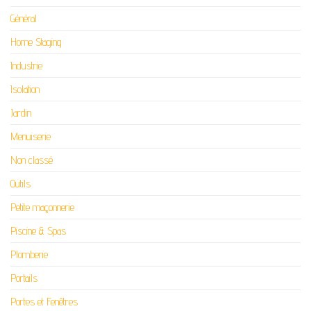
Général
Home Staging
Industrie
Isolation
Jardin
Menuiserie
Non classé
Outils
Petite maçonnerie
Piscine & Spas
Plomberie
Portails
Portes et Fenêtres