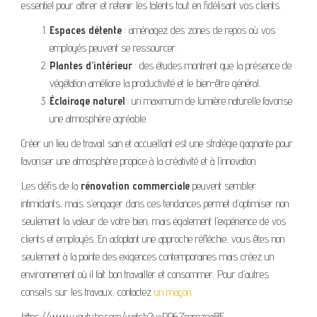
essentiel pour attirer et retenir les talents tout en fidélisant vos clients.
Espaces détente
: aménagez des zones de repos où vos
employés peuvent se ressourcer.
Plantes d’intérieur
: des études montrent que la présence de
végétation améliore la productivité et le bien-être général.
Éclairage naturel
: un maximum de lumière naturelle favorise
une atmosphère agréable.
Créer un lieu de travail sain et accueillant est une stratégie gagnante pour
favoriser une atmosphère propice à la créativité et à l’innovation.
Les défis de la
rénovation commerciale
peuvent sembler
intimidants, mais s’engager dans ces tendances permet d’optimiser non
seulement la valeur de votre bien, mais également l’expérience de vos
clients et employés. En adoptant une approche réfléchie, vous êtes non
seulement à la pointe des exigences contemporaines mais créez un
environnement où il fait bon travailler et consommer. Pour d’autres
conseils sur les travaux, contactez
un maçon
.
https://www.youtube.com/watch?v=PR6ZmmzoaBE